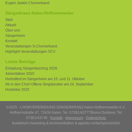
Eugen Jaekle Chorverband
Sängerkranz Aalen-Hofherrnweiler
Start
Aktuell
Über uns
Sängerheim
Kontakt
Veranstaltungen S-Chorverband
Highlight-Veranstaltungen SCV
Letzte Beiträge
Einladung Sängerfasching 2026
Adventsfeier 2025
Herbstfest im Sängerheim am 10. und 11. Oktober
Ab in den Chor! Offene Singstunden am 24. September
Hocketse 2025
©2025 - CHORVEREINIGUNG SÄNGERKRANZ Aalen-Hofherrnweiler e.V.,
Hofherrnstraße 47, 73434 Aalen, Tel. 07361/43777
Bruno Dolderer, Tel.
07361/43738 -
Kontakt
-
Impressum
-
Datenschutz
buetefisch marketing & kommunikation
&
agentur einfachpersönlich